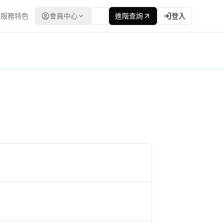
服務特色
會員中心
進階查詢
登入
廠商,有助於快速掌握最新招標決標動態 | 資訊來源為台灣公共工