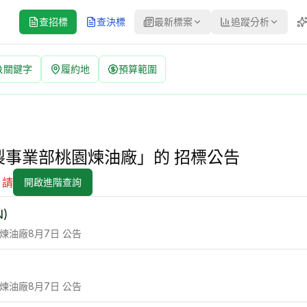
查招標
查決標
最新標案
追蹤分析
關鍵字
履約地
預算範圍
告 | 台灣最新標案查詢平台 | 每日更新標案資訊
招標公告 | 內容包含標案名,機關名,決標金額,投標廠商,得標
事業部桃園煉油廠」的 招標公告
，請
開啟進階查詢
N)
煉油廠
8月7日
公告
煉油廠
8月7日
公告